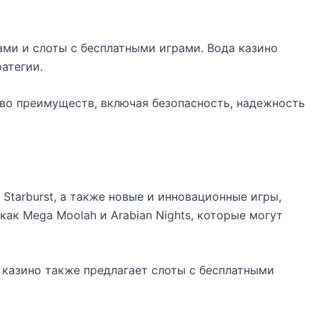
ами и слоты с бесплатными играми. Вода казино
атегии.
ство преимуществ, включая безопасность, надежность
 Starburst, а также новые и инновационные игры,
 как Mega Moolah и Arabian Nights, которые могут
 казино также предлагает слоты с бесплатными