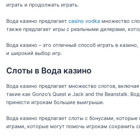
играть и продолжать играть.
Вода казино предлагает
casino vodka
множество слот
также предлагает игры с реальными дилерами, кото
Вода казино – это отличный способ играть в казино
и широкий выбор игр.
Слоты в Вода казино
Вода казино предлагает множество слотов, включая к
такие как Gonzo’s Quest и Jack and the Beanstalk. В
принести игрокам большие выигрыши.
Вода казино предлагает слоты с бонусами, которые
играми, которые могут помочь игрокам сохранить 