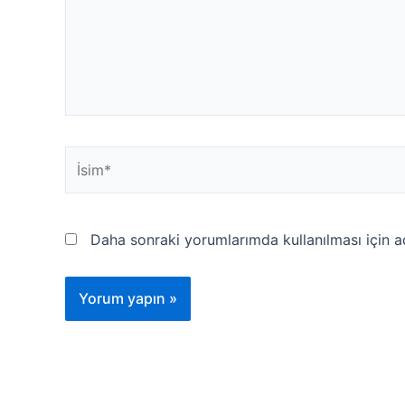
İsim*
Daha sonraki yorumlarımda kullanılması için a