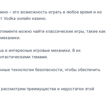
зино – это возможность играть в любое время и из
т Vodka онлайн казино.
ортименте можно найти классические игры, такие как
 механики.
а и интересные игровые механики. В их
антастическими темами.
нные технологии безопасности, чтобы обеспечить
е рассмотрим преимущества и недостатки этой