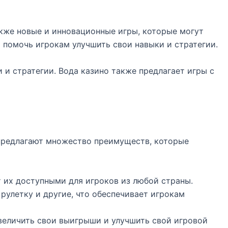
также новые и инновационные игры, которые могут
 помочь игрокам улучшить свои навыки и стратегии.
 и стратегии. Вода казино также предлагает игры с
о предлагают множество преимуществ, которые
т их доступными для игроков из любой страны.
рулетку и другие, что обеспечивает игрокам
увеличить свои выигрыши и улучшить свой игровой