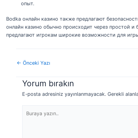
опыт.
Вodka онлайн казино также предлагают безопасност
онлайн казино обычно происходит через простой и 
предлагают игрокам широкие возможности для игры
←
Önceki Yazı
Yorum bırakın
E-posta adresiniz yayınlanmayacak.
Gerekli alanl
Buraya
yazın..