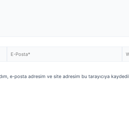
E-
We
Posta*
sit
dım, e-posta adresim ve site adresim bu tarayıcıya kaydedil