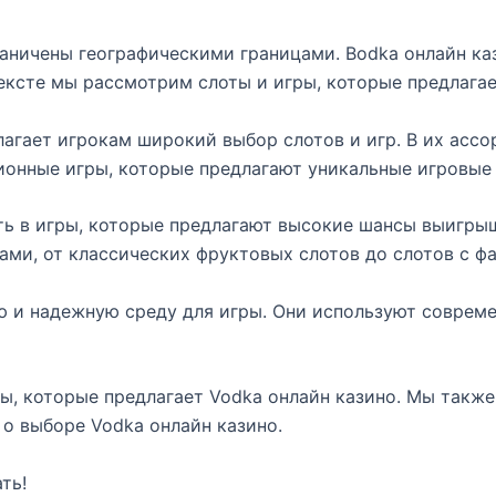
раничены географическими границами. Вodka онлайн ка
 тексте мы рассмотрим слоты и игры, которые предлагае
лагает игрокам широкий выбор слотов и игр. В их асс
ационные игры, которые предлагают уникальные игровые
ть в игры, которые предлагают высокие шансы выигрыш
ми, от классических фруктовых слотов до слотов с ф
ю и надежную среду для игры. Они используют совреме
ы, которые предлагает Vodka онлайн казино. Мы такж
о выборе Vodka онлайн казино.
ть!