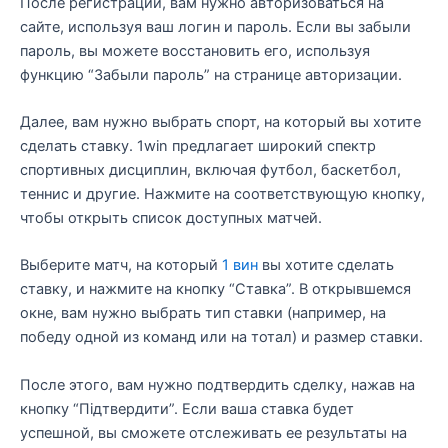
После регистрации, вам нужно авторизоваться на
сайте, используя ваш логин и пароль. Если вы забыли
пароль, вы можете восстановить его, используя
функцию “Забыли пароль” на странице авторизации.
Далее, вам нужно выбрать спорт, на который вы хотите
сделать ставку. 1win предлагает широкий спектр
спортивных дисциплин, включая футбол, баскетбол,
теннис и другие. Нажмите на соответствующую кнопку,
чтобы открыть список доступных матчей.
Выберите матч, на который
1 вин
вы хотите сделать
ставку, и нажмите на кнопку “Ставка”. В открывшемся
окне, вам нужно выбрать тип ставки (например, на
победу одной из команд или на тотал) и размер ставки.
После этого, вам нужно подтвердить сделку, нажав на
кнопку “Підтвердити”. Если ваша ставка будет
успешной, вы сможете отслеживать ее результаты на