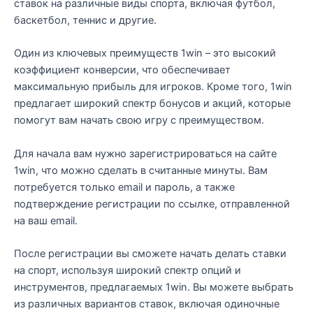
ставок на различные виды спорта, включая футбол,
баскетбол, теннис и другие.
Один из ключевых преимуществ 1win – это высокий
коэффициент конверсии, что обеспечивает
максимальную прибыль для игроков. Кроме того, 1win
предлагает широкий спектр бонусов и акций, которые
помогут вам начать свою игру с преимуществом.
Для начала вам нужно зарегистрироваться на сайте
1win, что можно сделать в считанные минуты. Вам
потребуется только email и пароль, а также
подтверждение регистрации по ссылке, отправленной
на ваш email.
После регистрации вы сможете начать делать ставки
на спорт, используя широкий спектр опций и
инструментов, предлагаемых 1win. Вы можете выбрать
из различных вариантов ставок, включая одиночные