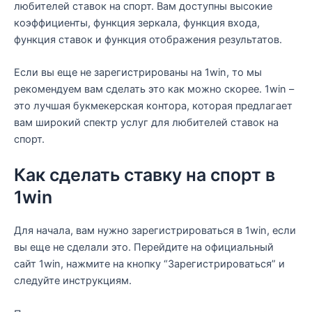
любителей ставок на спорт. Вам доступны высокие
коэффициенты, функция зеркала, функция входа,
функция ставок и функция отображения результатов.
Если вы еще не зарегистрированы на 1win, то мы
рекомендуем вам сделать это как можно скорее. 1win –
это лучшая букмекерская контора, которая предлагает
вам широкий спектр услуг для любителей ставок на
спорт.
Как сделать ставку на спорт в
1win
Для начала, вам нужно зарегистрироваться в 1win, если
вы еще не сделали это. Перейдите на официальный
сайт 1win, нажмите на кнопку “Зарегистрироваться” и
следуйте инструкциям.