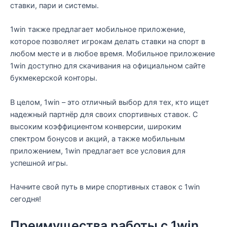
ставки, пари и системы.
1win также предлагает мобильное приложение,
которое позволяет игрокам делать ставки на спорт в
любом месте и в любое время. Мобильное приложение
1win доступно для скачивания на официальном сайте
букмекерской конторы.
В целом, 1win – это отличный выбор для тех, кто ищет
надежный партнёр для своих спортивных ставок. С
высоким коэффициентом конверсии, широким
спектром бонусов и акций, а также мобильным
приложением, 1win предлагает все условия для
успешной игры.
Начните свой путь в мире спортивных ставок с 1win
сегодня!
Преимущества работы с 1win