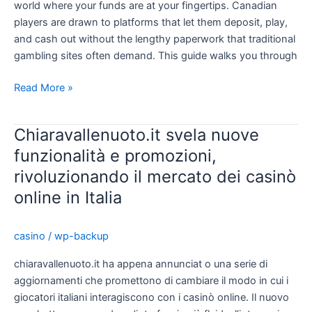
world where your funds are at your fingertips. Canadian
with
players are drawn to platforms that let them deposit, play,
No
and cash out without the lengthy paperwork that traditional
Verification
gambling sites often demand. This guide walks you through
in
Canada
Read More »
Chiaravallenuoto.it svela nuove
Chiaravallenuoto.it
svela
funzionalità e promozioni,
nuove
rivoluzionando il mercato dei casinò
funzionalità
online in Italia
e
promozioni,
rivoluzionando
casino
/
wp-backup
il
chiaravallenuoto.it ha appena annunciat o una serie di
mercato
aggiornamenti che promettono di cambiare il modo in cui i
dei
giocatori italiani interagiscono con i casinò online. Il nuovo
casinò