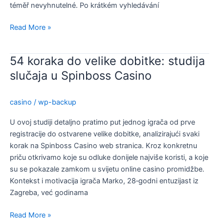
téměř nevyhnutelné. Po krátkém vyhledávání
Read More »
54 koraka do velike dobitke: studija
54
koraka
slučaja u Spinboss Casino
do
velike
casino
/
wp-backup
dobitke:
studija
U ovoj studiji detaljno pratimo put jednog igrača od prve
slučaja
registracije do ostvarene velike dobitke, analizirajući svaki
u
korak na Spinboss Casino web stranica. Kroz konkretnu
Spinboss
priču otkrivamo koje su odluke donijele najviše koristi, a koje
Casino
su se pokazale zamkom u svijetu online casino promidžbe.
Kontekst i motivacija igrača Marko, 28‑godni entuzijast iz
Zagreba, već godinama
Read More »