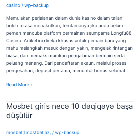
casino
/
wp-backup
Mula
di
Memulakan perjalanan dalam dunia kasino dalam talian
Longfu88
boleh terasa menakutkan, terutamanya jika anda belum
Casino
pernah mencuba platform permainan seumpama Longfu88
dengan
Casino. Artikel ini direka khusus untuk pemain baru yang
Mudah
mahu melangkah masuk dengan yakin, mengelak rintangan
biasa, dan memaksimumkan pengalaman bermain serta
peluang menang. Dari pendaftaran akaun, melalui proses
pengesahan, deposit pertama, menuntut bonus selamat
Read More »
Mosbet giris necə 10 dəqiqəyə başa
Mosbet
giris
düşülür
necə
10
mosbet,1mostbet,az,
/
wp-backup
dəqiqəyə