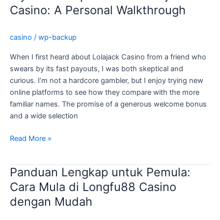
First
Casino: A Personal Walkthrough
Deep
Dive
casino
/
wp-backup
into
Lolajack
When I first heard about Lolajack Casino from a friend who
Casino:
swears by its fast payouts, I was both skeptical and
A
curious. I’m not a hardcore gambler, but I enjoy trying new
Personal
online platforms to see how they compare with the more
Walkthrough
familiar names. The promise of a generous welcome bonus
and a wide selection
Read More »
Panduan Lengkap untuk Pemula:
Panduan
Lengkap
Cara Mula di Longfu88 Casino
untuk
dengan Mudah
Pemula:
Cara