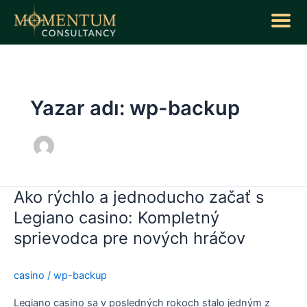
İçeriğe
atla
Post
pagination
Yazar adı: wp-backup
Ako rýchlo a jednoducho začať s
Ako
rýchlo
Legiano casino: Kompletný
a
sprievodca pre nových hráčov
jednoducho
začať
casino
/
wp-backup
s
Legiano
Legiano casino sa v posledných rokoch stalo jedným z