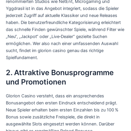
renommierten Studios wie NetEnt, Microgaming und
Yggdrasil ist in das Angebot integriert, sodass die Spieler
jederzeit Zugriff auf aktuelle Klassiker und neue Releases
haben. Die benutzerfreundliche Kategorisierung erleichtert
das schnelle Finden gewünschter Spiele, während Filter wie
„Neu“, „Jackpot“ oder „Live‑Dealer“ gezielte Suchen
ermöglichen. Wer also nach einer umfassenden Auswahl
sucht, findet im glorion casino genau das richtige
Spielfundament.
2. Attraktive Bonusprogramme
und Promotionen
Glorion Casino versteht, dass ein ansprechendes
Bonusangebot den ersten Eindruck entscheidend prägt.
Neue Spieler erhalten beim ersten Einzahlen bis zu 100 %
Bonus sowie zusätzliche Freispiele, die direkt in
ausgewählte Slots eingesetzt werden können. Darüber