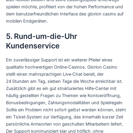
spielen möchte, profitiert von der hohen Performance und
dem benutzerfreundlichen Interface des glorion casino auf
mobilen Endgeräten.
5. Rund‑um‑die‑Uhr
Kundenservice
Ein zuverlässiger Support ist ein weiterer Pfeiler eines
qualitativ hochwertigen Online‑Casinos. Glorion Casino
stellt einen mehrsprachigen Live‑Chat bereit, der
24 Stunden am Tag, sieben Tage die Woche erreichbar ist.
Zusätzlich gibt es ein gut strukturiertes Hilfe‑Center mit
häufig gestellten Fragen zu Themen wie Kontoeröffnung,
Bonusbedingungen, Zahlungsmodalitäten und Spielregeln.
Sollte ein Problem nicht sofort gelöst werden können, steht
ein Ticket‑System zur Verfügung, das innerhalb kurzer Zeit
persönliche Antworten von geschulten Mitarbeitern liefert.
Der Support kommuniziert klar und höflich, ohne