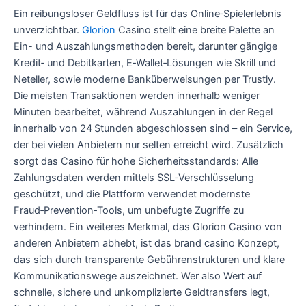
Ein reibungsloser Geldfluss ist für das Online‑Spielerlebnis
unverzichtbar.
Glorion
Casino stellt eine breite Palette an
Ein- und Auszahlungs­methoden bereit, darunter gängige
Kredit‑ und Debitkarten, E‑Wallet‑Lösungen wie Skrill und
Neteller, sowie moderne Banküberweisungen per Trustly.
Die meisten Transaktionen werden innerhalb weniger
Minuten bearbeitet, während Auszahlungen in der Regel
innerhalb von 24 Stunden abgeschlossen sind – ein Service,
der bei vielen Anbietern nur selten erreicht wird. Zusätzlich
sorgt das Casino für hohe Sicherheitsstandards: Alle
Zahlungsdaten werden mittels SSL‑Verschlüsselung
geschützt, und die Plattform verwendet modernste
Fraud‑Prevention‑Tools, um unbefugte Zugriffe zu
verhindern. Ein weiteres Merkmal, das Glorion Casino von
anderen Anbietern abhebt, ist das brand casino Konzept,
das sich durch transparente Gebührenstrukturen und klare
Kommunikationswege auszeichnet. Wer also Wert auf
schnelle, sichere und unkomplizierte Geldtransfers legt,