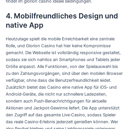
findet im glorion casino ideale Bedingungen.
4. Mobilfreundliches Design und
native App
Heutzutage spielt die mobile Erreichbarkeit eine zentrale
Rolle, und Glorion Casino hat hier keine Kompromisse
gemacht. Die Webseite ist vollständig responsive gestaltet,
sodass sie sich nahtlos an Smartphones und Tablets jeder
Größe anpasst. Alle Funktionen, von der Spielauswahl bis
zu den Zahlungsvorgängen, sind über den mobilen Browser
verfügbar, ohne dass die Benutzerfreundlichkeit leidet.
Zusätzlich bietet das Casino eine native App für iOS‑ und
Android‑Geräte, die nicht nur schnellere Ladezeiten,
sondern auch Push‑Benachrichtigungen für aktuelle
Aktionen und Jackpot‑Gewinne liefert. Die App unterstützt
den Zugriff auf das gesamte Live‑Casino, sodass Spieler
das reale Casino‑Erlebnis jederzeit genießen können. Wer
also flexibel bleiben und seine Lieblingsspiele unterwegs