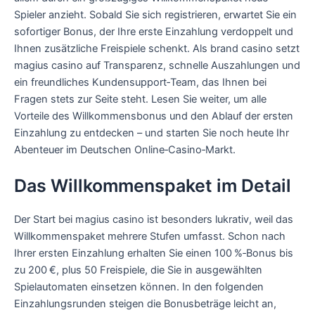
Spieler anzieht. Sobald Sie sich registrieren, erwartet Sie ein
sofortiger Bonus, der Ihre erste Einzahlung verdoppelt und
Ihnen zusätzliche Freispiele schenkt. Als brand casino setzt
magius casino auf Transparenz, schnelle Auszahlungen und
ein freundliches Kundensupport‑Team, das Ihnen bei
Fragen stets zur Seite steht. Lesen Sie weiter, um alle
Vorteile des Willkommensbonus und den Ablauf der ersten
Einzahlung zu entdecken – und starten Sie noch heute Ihr
Abenteuer im Deutschen Online‑Casino‑Markt.
Das Willkommenspaket im Detail
Der Start bei magius casino ist besonders lukrativ, weil das
Willkommenspaket mehrere Stufen umfasst. Schon nach
Ihrer ersten Einzahlung erhalten Sie einen 100 %‑Bonus bis
zu 200 €, plus 50 Freispiele, die Sie in ausgewählten
Spielautomaten einsetzen können. In den folgenden
Einzahlungsrunden steigen die Bonusbeträge leicht an,