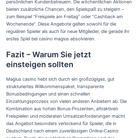
persönlichen Kundenbetreuern. Die wöchentlichen Aktionen
bieten zusätzliche Chancen, den Spielspaß zu steigern –
zum Beispiel “Freispiele am Freitag” oder “Cashback am
Wochenende”. Diese Angebote gelten sowohl für die
regulären Spieler als auch für neue Mitglieder, die gerade ihr
erstes Spiel bei casino magius absolvieren.
Fazit – Warum Sie jetzt
einsteigen sollten
Magius casino hebt sich durch ein großzügiges, gut
strukturiertes Willkommenspaket, transparente
Bonusbedingungen und einen schnellen
Einzahlungsprozess von vielen anderen Anbietern ab. Die
Kombination aus hohen Bonus‑Prozenten, attraktiven
Freispielen und moderaten Umsatzanforderungen macht
das Angebot besonders verlockend für Spieler, die in
Deutschland nach einem zuverlässigen Online‑Casino