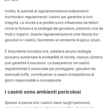
Inoltre, le autorità di regolamentazione indipendenti
monitorano regolarmente i casinò per garantire la loro
integrità. Le vincite e le perdite sono influenzate da fattori
come la fortuna e la strategia del giocatore, piuttosto che da
frodi o inganni. Questa regolamentazione crea fiducia tra i
giocatori e i casinò, favorendo un ambiente di gioco sicuro.
È importante ricordare che, sebbene alcune strategie
possano aumentare le probabilità di vincita, nessun sistema
può garantire il successo. La trasparenza nei casinò
regolamentati è essenziale per proteggere i giocatori da
eventuali truffe, contribuendo a creare un’esperienza di
gioco responsabile e consapevole.
I casinò sono ambienti pericolosi
Spesso si pensa che i casinò siano luoghi pericolosi,