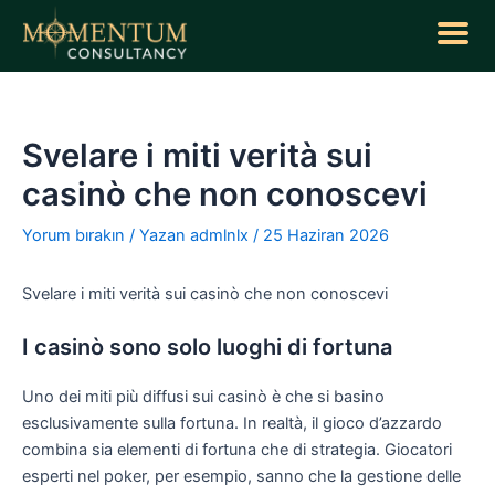
İçeriğe
atla
Yazı
dolaşımı
Svelare i miti verità sui
casinò che non conoscevi
Yorum bırakın
/ Yazan
admlnlx
/
25 Haziran 2026
Svelare i miti verità sui casinò che non conoscevi
I casinò sono solo luoghi di fortuna
Uno dei miti più diffusi sui casinò è che si basino
esclusivamente sulla fortuna. In realtà, il gioco d’azzardo
combina sia elementi di fortuna che di strategia. Giocatori
esperti nel poker, per esempio, sanno che la gestione delle