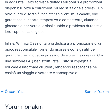
In aggiunta, il sito fornisce dettagli sui bonus e promozioni
disponibili, oltre a chiarimenti su registrazione e prelievi. Un
altro punto di forza è l’assistenza clienti multicanale, che
garantisce supporto tempestivo e competente, aiutando i
giocatori a risolvere qualsiasi dubbio o problema durante la
loro esperienza di gioco.
Infine, Winnita Casino Italia si dedica alla promozione di un
gioco responsabile, fornendo risorse e consigli utili per
garantire che i giocatori possano divertirsi in sicurezza. Con
una sezione FAQ ben strutturata, il sito si impegna a
educare e informare gli utenti, rendendo l’esperienza nel
casinò un viaggio divertente e consapevole.
←
Önceki Yazı
Sonraki Yazı
→
Yorum bırakın