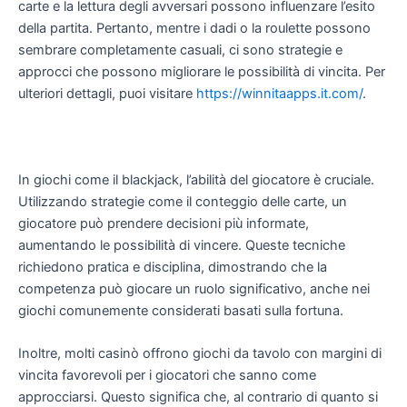
carte e la lettura degli avversari possono influenzare l’esito
della partita. Pertanto, mentre i dadi o la roulette possono
sembrare completamente casuali, ci sono strategie e
approcci che possono migliorare le possibilità di vincita. Per
ulteriori dettagli, puoi visitare
https://winnitaapps.it.com/
.
In giochi come il blackjack, l’abilità del giocatore è cruciale.
Utilizzando strategie come il conteggio delle carte, un
giocatore può prendere decisioni più informate,
aumentando le possibilità di vincere. Queste tecniche
richiedono pratica e disciplina, dimostrando che la
competenza può giocare un ruolo significativo, anche nei
giochi comunemente considerati basati sulla fortuna.
Inoltre, molti casinò offrono giochi da tavolo con margini di
vincita favorevoli per i giocatori che sanno come
approcciarsi. Questo significa che, al contrario di quanto si