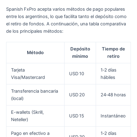
Spanish FxPro acepta varios métodos de pago populares
entre los argentinos, lo que facilita tanto el depósito como
el retiro de fondos. A continuación, una tabla comparativa
de los principales métodos:
Depósito
Tiempo de
Método
mínimo
retiro
Tarjeta
1‑2 días
USD 10
Visa/Mastercard
hábiles
Transferencia bancaria
USD 20
24‑48 horas
(local)
E-wallets (Skrill,
USD 15
Instantáneo
Neteller)
Pago en efectivo a
1‑2 días