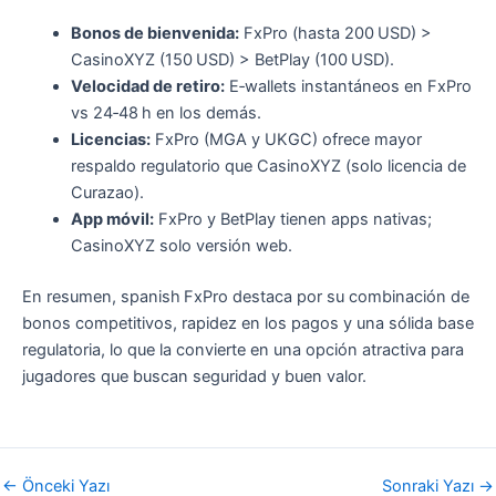
Bonos de bienvenida:
FxPro (hasta 200 USD) >
CasinoXYZ (150 USD) > BetPlay (100 USD).
Velocidad de retiro:
E‑wallets instantáneos en FxPro
vs 24‑48 h en los demás.
Licencias:
FxPro (MGA y UKGC) ofrece mayor
respaldo regulatorio que CasinoXYZ (solo licencia de
Curazao).
App móvil:
FxPro y BetPlay tienen apps nativas;
CasinoXYZ solo versión web.
En resumen, spanish FxPro destaca por su combinación de
bonos competitivos, rapidez en los pagos y una sólida base
regulatoria, lo que la convierte en una opción atractiva para
jugadores que buscan seguridad y buen valor.
←
Önceki Yazı
Sonraki Yazı
→