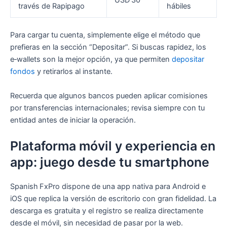
USD 30
través de Rapipago
hábiles
Para cargar tu cuenta, simplemente elige el método que
prefieras en la sección “Depositar”. Si buscas rapidez, los
e‑wallets son la mejor opción, ya que permiten
depositar
fondos
y retirarlos al instante.
Recuerda que algunos bancos pueden aplicar comisiones
por transferencias internacionales; revisa siempre con tu
entidad antes de iniciar la operación.
Plataforma móvil y experiencia en
app: juego desde tu smartphone
Spanish FxPro dispone de una app nativa para Android e
iOS que replica la versión de escritorio con gran fidelidad. La
descarga es gratuita y el registro se realiza directamente
desde el móvil, sin necesidad de pasar por la web.