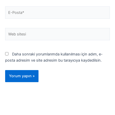
E-
Posta*
Web
sitesi
Daha sonraki yorumlarımda kullanılması için adım, e-
posta adresim ve site adresim bu tarayıcıya kaydedilsin.