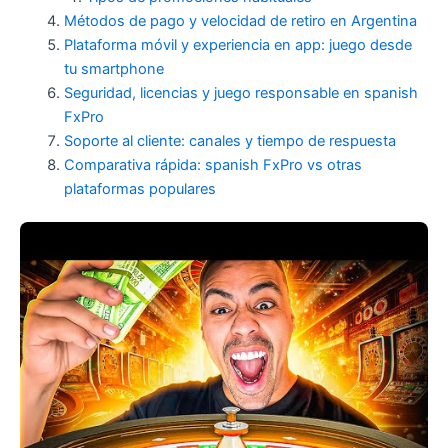
Métodos de pago y velocidad de retiro en Argentina
Plataforma móvil y experiencia en app: juego desde
tu smartphone
Seguridad, licencias y juego responsable en spanish
FxPro
Soporte al cliente: canales y tiempo de respuesta
Comparativa rápida: spanish FxPro vs otras
plataformas populares