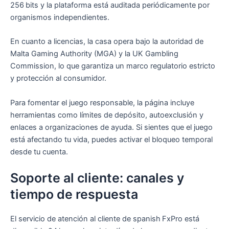
256 bits y la plataforma está auditada periódicamente por
organismos independientes.
En cuanto a licencias, la casa opera bajo la autoridad de
Malta Gaming Authority (MGA) y la UK Gambling
Commission, lo que garantiza un marco regulatorio estricto
y protección al consumidor.
Para fomentar el juego responsable, la página incluye
herramientas como límites de depósito, autoexclusión y
enlaces a organizaciones de ayuda. Si sientes que el juego
está afectando tu vida, puedes activar el bloqueo temporal
desde tu cuenta.
Soporte al cliente: canales y
tiempo de respuesta
El servicio de atención al cliente de spanish FxPro está