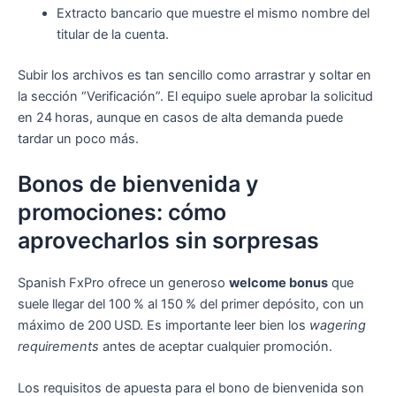
Extracto bancario que muestre el mismo nombre del
titular de la cuenta.
Subir los archivos es tan sencillo como arrastrar y soltar en
la sección “Verificación”. El equipo suele aprobar la solicitud
en 24 horas, aunque en casos de alta demanda puede
tardar un poco más.
Bonos de bienvenida y
promociones: cómo
aprovecharlos sin sorpresas
Spanish FxPro ofrece un generoso
welcome bonus
que
suele llegar del 100 % al 150 % del primer depósito, con un
máximo de 200 USD. Es importante leer bien los
wagering
requirements
antes de aceptar cualquier promoción.
Los requisitos de apuesta para el bono de bienvenida son