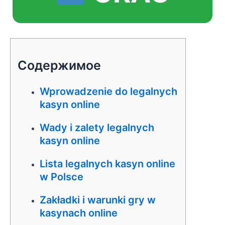
Содержимое
Wprowadzenie do legalnych
kasyn online
Wady i zalety legalnych
kasyn online
Lista legalnych kasyn online
w Polsce
Zakładki i warunki gry w
kasynach online