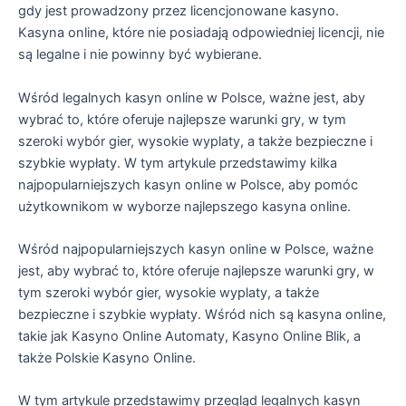
gdy jest prowadzony przez licencjonowane kasyno.
Kasyna online, które nie posiadają odpowiedniej licencji, nie
są legalne i nie powinny być wybierane.
Wśród legalnych kasyn online w Polsce, ważne jest, aby
wybrać to, które oferuje najlepsze warunki gry, w tym
szeroki wybór gier, wysokie wyplaty, a także bezpieczne i
szybkie wypłaty. W tym artykule przedstawimy kilka
najpopularniejszych kasyn online w Polsce, aby pomóc
użytkownikom w wyborze najlepszego kasyna online.
Wśród najpopularniejszych kasyn online w Polsce, ważne
jest, aby wybrać to, które oferuje najlepsze warunki gry, w
tym szeroki wybór gier, wysokie wyplaty, a także
bezpieczne i szybkie wypłaty. Wśród nich są kasyna online,
takie jak Kasyno Online Automaty, Kasyno Online Blik, a
także Polskie Kasyno Online.
W tym artykule przedstawimy przegląd legalnych kasyn