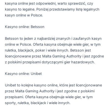
kasyna online jest odpowiedni, warto sprawdzić, czy
kasyno to legalne. Poniżej przedstawiamy listę legalnych
kasyn online w Polsce.
Kasyno online: Betsson
Betsson to jeden z najbardziej znanych i zaufanych kasyn
online w Polsce. Oferta kasyna obejmuje wiele gier, w tym
ruletka, blackjack, poker i wiele innych. Betsson jest
licencjonowane przez Malta Gaming Authority i jest zgodne
z polskimi przepisami dotyczącymi gier hazardowych.
Kasyno online: Unibet
Unibet to kolejne kasyno online, które jest licencjonowane
przez Malta Gaming Authority i jest zgodne z polskimi
przepisami. Oferta kasyna obejmuje wiele gier, w tym
sporty, ruletka, blackjack i wiele innych.