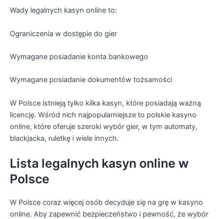
Wady legalnych kasyn online to:
Ograniczenia w dostępie do gier
Wymagane posiadanie konta bankowego
Wymagane posiadanie dokumentów tożsamości
W Polsce istnieją tylko kilka kasyn, które posiadają ważną
licencję. Wśród nich najpopularniejsze to polskie kasyno
online, które oferuje szeroki wybór gier, w tym automaty,
blackjacka, ruletkę i wiele innych.
Lista legalnych kasyn online w
Polsce
W Polsce coraz więcej osób decyduje się na grę w kasyno
online. Aby zapewnić bezpieczeństwo i pewność, że wybór