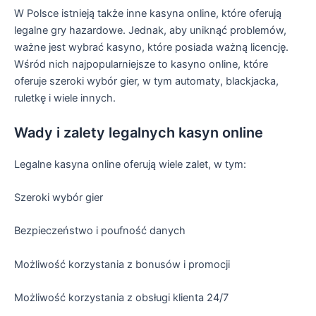
W Polsce istnieją także inne kasyna online, które oferują
legalne gry hazardowe. Jednak, aby uniknąć problemów,
ważne jest wybrać kasyno, które posiada ważną licencję.
Wśród nich najpopularniejsze to kasyno online, które
oferuje szeroki wybór gier, w tym automaty, blackjacka,
ruletkę i wiele innych.
Wady i zalety legalnych kasyn online
Legalne kasyna online oferują wiele zalet, w tym:
Szeroki wybór gier
Bezpieczeństwo i poufność danych
Możliwość korzystania z bonusów i promocji
Możliwość korzystania z obsługi klienta 24/7