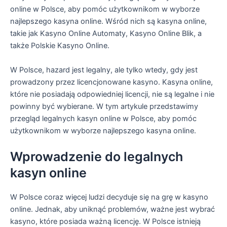
online w Polsce, aby pomóc użytkownikom w wyborze
najlepszego kasyna online. Wśród nich są kasyna online,
takie jak Kasyno Online Automaty, Kasyno Online Blik, a
także Polskie Kasyno Online.
W Polsce, hazard jest legalny, ale tylko wtedy, gdy jest
prowadzony przez licencjonowane kasyno. Kasyna online,
które nie posiadają odpowiedniej licencji, nie są legalne i nie
powinny być wybierane. W tym artykule przedstawimy
przegląd legalnych kasyn online w Polsce, aby pomóc
użytkownikom w wyborze najlepszego kasyna online.
Wprowadzenie do legalnych
kasyn online
W Polsce coraz więcej ludzi decyduje się na grę w kasyno
online. Jednak, aby uniknąć problemów, ważne jest wybrać
kasyno, które posiada ważną licencję. W Polsce istnieją