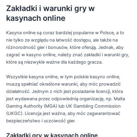
Zakładki i warunki gry w
kasynach online
Kasyna online są coraz bardziej popularne w Polsce, a to
nie tylko ze względu na łatwość dostępu, ale także na
różnorodność gier i bonusów, które oferują. Jednak, aby
zagrać w kasyno online, należy znać zakładki i warunki gry,
które są niezwykle ważne dla każdego gracza.
Wszystkie kasyna online, w tym polskie kasyno online,
muszą spełniać określone warunki, aby móc prowadzić
działalność. Jednym z nich jest posiadanie licencji, która
jest wydawana przez odpowiednią organizację, np. Malta
Gaming Authority (MGA) lub UK Gambling Commission
(UKGC). Licencja jest ważna, aby móc zagwarantować
bezpieczeństwo i uczciwość gier.
Zakładki gry w kasynach online