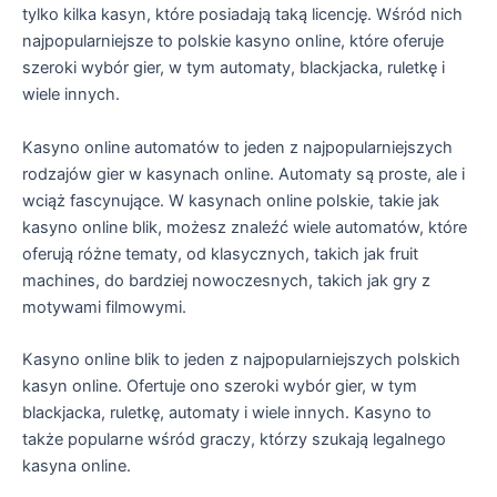
tylko kilka kasyn, które posiadają taką licencję. Wśród nich
najpopularniejsze to polskie kasyno online, które oferuje
szeroki wybór gier, w tym automaty, blackjacka, ruletkę i
wiele innych.
Kasyno online automatów to jeden z najpopularniejszych
rodzajów gier w kasynach online. Automaty są proste, ale i
wciąż fascynujące. W kasynach online polskie, takie jak
kasyno online blik, możesz znaleźć wiele automatów, które
oferują różne tematy, od klasycznych, takich jak fruit
machines, do bardziej nowoczesnych, takich jak gry z
motywami filmowymi.
Kasyno online blik to jeden z najpopularniejszych polskich
kasyn online. Ofertuje ono szeroki wybór gier, w tym
blackjacka, ruletkę, automaty i wiele innych. Kasyno to
także popularne wśród graczy, którzy szukają legalnego
kasyna online.