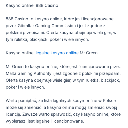
Kasyno online: 888 Casino
888 Casino to kasyno online, które jest licencjonowane
przez Gibraltar Gaming Commission i jest zgodne z
polskimi przepisami. Oferta kasyna obejmuje wiele gier, w
tym ruletka, blackjack, poker i wiele innych.
Kasyno online:
legalne kasyno onliine
Mr Green
Mr Green to kasyno online, które jest licencjonowane przez
Malta Gaming Authority i jest zgodne z polskimi przepisami.
Oferta kasyna obejmuje wiele gier, w tym ruletka, blackjack,
poker i wiele innych.
Warto pamiętać, że lista legalnych kasyn online w Polsce
może się zmieniać, a kasyna online mogą zmieniać swoją
licencję. Zawsze warto sprawdzić, czy kasyno online, które
wybierasz, jest legalne i licencjonowane.