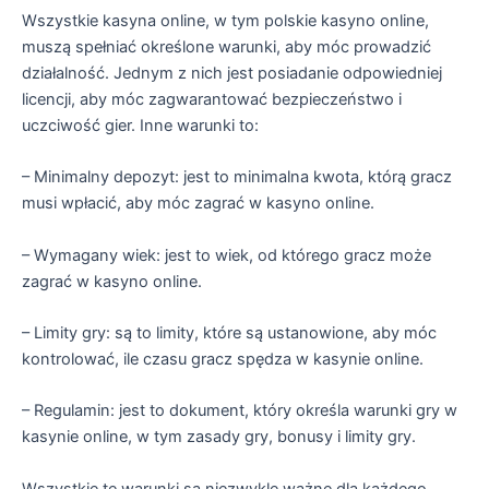
Wszystkie kasyna online, w tym polskie kasyno online,
muszą spełniać określone warunki, aby móc prowadzić
działalność. Jednym z nich jest posiadanie odpowiedniej
licencji, aby móc zagwarantować bezpieczeństwo i
uczciwość gier. Inne warunki to:
– Minimalny depozyt: jest to minimalna kwota, którą gracz
musi wpłacić, aby móc zagrać w kasyno online.
– Wymagany wiek: jest to wiek, od którego gracz może
zagrać w kasyno online.
– Limity gry: są to limity, które są ustanowione, aby móc
kontrolować, ile czasu gracz spędza w kasynie online.
– Regulamin: jest to dokument, który określa warunki gry w
kasynie online, w tym zasady gry, bonusy i limity gry.
Wszystkie te warunki są niezwykle ważne dla każdego