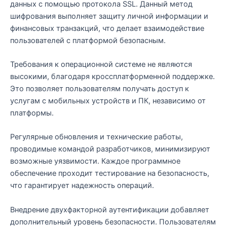
данных с помощью протокола SSL. Данный метод
шифрования выполняет защиту личной информации и
финансовых транзакций, что делает взаимодействие
пользователей с платформой безопасным.
Требования к операционной системе не являются
высокими, благодаря кроссплатформенной поддержке.
Это позволяет пользователям получать доступ к
услугам с мобильных устройств и ПК, независимо от
платформы.
Регулярные обновления и технические работы,
проводимые командой разработчиков, минимизируют
возможные уязвимости. Каждое программное
обеспечение проходит тестирование на безопасность,
что гарантирует надежность операций.
Внедрение двухфакторной аутентификации добавляет
дополнительный уровень безопасности. Пользователям