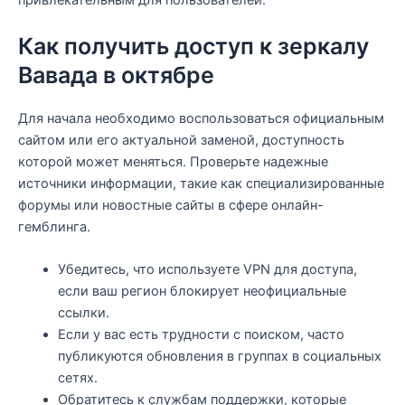
Как получить доступ к зеркалу
Вавада в октябре
Для начала необходимо воспользоваться официальным
сайтом или его актуальной заменой, доступность
которой может меняться. Проверьте надежные
источники информации, такие как специализированные
форумы или новостные сайты в сфере онлайн-
гемблинга.
Убедитесь, что используете VPN для доступа,
если ваш регион блокирует неофициальные
ссылки.
Если у вас есть трудности с поиском, часто
публикуются обновления в группах в социальных
сетях.
Обратитесь к службам поддержки, которые