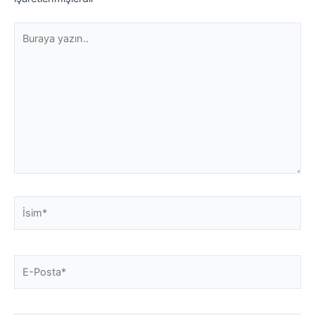
Buraya
yazın..
İsim*
E-
Posta*