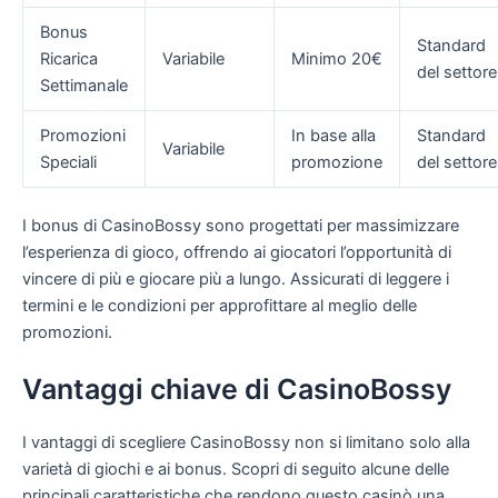
Bonus
Standard
Ricarica
Variabile
Minimo 20€
del settore
Settimanale
Promozioni
In base alla
Standard
Variabile
Speciali
promozione
del settore
I bonus di CasinoBossy sono progettati per massimizzare
l’esperienza di gioco, offrendo ai giocatori l’opportunità di
vincere di più e giocare più a lungo. Assicurati di leggere i
termini e le condizioni per approfittare al meglio delle
promozioni.
Vantaggi chiave di CasinoBossy
I vantaggi di scegliere CasinoBossy non si limitano solo alla
varietà di giochi e ai bonus. Scopri di seguito alcune delle
principali caratteristiche che rendono questo casinò una