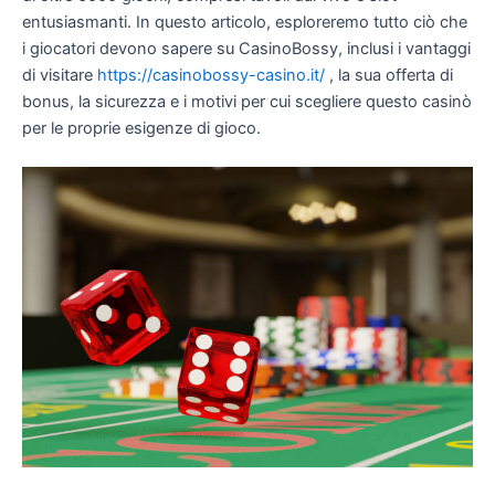
entusiasmanti. In questo articolo, esploreremo tutto ciò che
i giocatori devono sapere su CasinoBossy, inclusi i vantaggi
di visitare
https://casinobossy-casino.it/
, la sua offerta di
bonus, la sicurezza e i motivi per cui scegliere questo casinò
per le proprie esigenze di gioco.