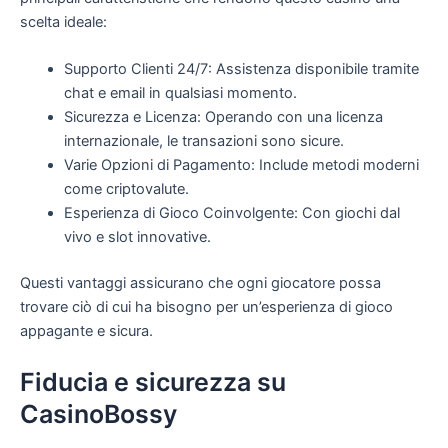
scelta ideale:
Supporto Clienti 24/7: Assistenza disponibile tramite
chat e email in qualsiasi momento.
Sicurezza e Licenza: Operando con una licenza
internazionale, le transazioni sono sicure.
Varie Opzioni di Pagamento: Include metodi moderni
come criptovalute.
Esperienza di Gioco Coinvolgente: Con giochi dal
vivo e slot innovative.
Questi vantaggi assicurano che ogni giocatore possa
trovare ciò di cui ha bisogno per un’esperienza di gioco
appagante e sicura.
Fiducia e sicurezza su
CasinoBossy