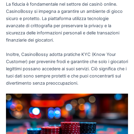
La fiducia è fondamentale nel settore dei casinò online.
CasinoBossy si impegna a garantire un ambiente di gioco
sicuro e protetto. La piattaforma utilizza tecnologie
avanzate di crittografia per preservare la privacy e la
sicurezza delle informazioni personali e delle transazioni
finanziarie dei giocatori.
Inoltre, CasinoBossy adotta pratiche KYC (Know Your
Customer) per prevenire frodi e garantire che solo i giocatori
legittimi possano accedere ai suoi servizi. Ciò significa che i
tuoi dati sono sempre protetti e che puoi concentrarti sul
divertimento senza preoccupazioni.