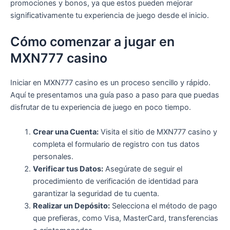
promociones y bonos, ya que estos pueden mejorar
significativamente tu experiencia de juego desde el inicio.
Cómo comenzar a jugar en
MXN777 casino
Iniciar en MXN777 casino es un proceso sencillo y rápido.
Aquí te presentamos una guía paso a paso para que puedas
disfrutar de tu experiencia de juego en poco tiempo.
Crear una Cuenta:
Visita el sitio de MXN777 casino y
completa el formulario de registro con tus datos
personales.
Verificar tus Datos:
Asegúrate de seguir el
procedimiento de verificación de identidad para
garantizar la seguridad de tu cuenta.
Realizar un Depósito:
Selecciona el método de pago
que prefieras, como Visa, MasterCard, transferencias