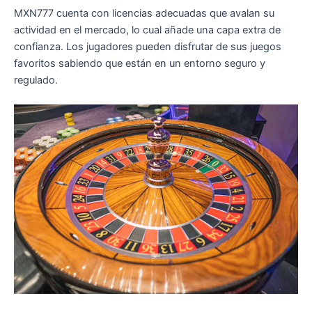
MXN777 cuenta con licencias adecuadas que avalan su
actividad en el mercado, lo cual añade una capa extra de
confianza. Los jugadores pueden disfrutar de sus juegos
favoritos sabiendo que están en un entorno seguro y
regulado.