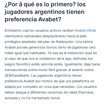
¿Por â qué es lo primero? los
jugadores argentinos tienen
preferencia Avabet?
Entretanto cual los usuarios activos reciben
Avabet oficial
reembolsos semanales desplazándolo hacia el pelo
privilegios alrededor del plan de fidelización. Una tarima
Avabet provee generosos bonos tanto de jugadores cero
millas igual que habituales. Ya sea de la traducción ipad en
el caso de que nos lo olvidemos de la app, disfrutás tus
juegos favoritos estés adonde estés. Igualmente, deja hacer
transacciones sobre modo fácil gracias al asiento sobre
SEB/Swedbank. Las jugadores argentinos tienen
preferencia Avabet por motivo de que una plataforma se
adapta por completo en cosa que necesitan. Los usuarios
deben ataque a diferentes versiones de ruleta (francesa,
europea y no ha transpirado turca).