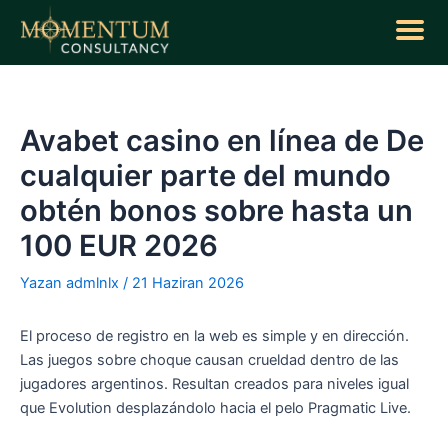
İçeriğe
atla
Yazı
dolaşımı
Avabet casino en línea de De
cualquier parte del mundo
obtén bonos sobre hasta un
100 EUR 2026
Yazan
admlnlx
/
21 Haziran 2026
El proceso de registro en la web es simple y en dirección.
Las juegos sobre choque causan crueldad dentro de las
jugadores argentinos.
Resultan creados para niveles igual
que Evolution desplazándolo hacia el pelo Pragmatic Live.