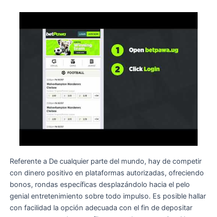
Referente a De cualquier parte del mundo, hay de competir
con dinero positivo en plataformas autorizadas, ofreciendo
bonos, rondas específicas desplazándolo hacia el pelo
genial entretenimiento sobre todo impulso. Es posible hallar
con facilidad la opción adecuada con el fin de depositar