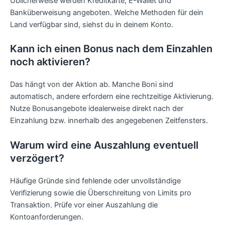
Üblicherweise werden Kreditkarte, E-Wallet und
Banküberweisung angeboten. Welche Methoden für dein
Land verfügbar sind, siehst du in deinem Konto.
Kann ich einen Bonus nach dem Einzahlen
noch aktivieren?
Das hängt von der Aktion ab. Manche Boni sind
automatisch, andere erfordern eine rechtzeitige Aktivierung.
Nutze Bonusangebote idealerweise direkt nach der
Einzahlung bzw. innerhalb des angegebenen Zeitfensters.
Warum wird eine Auszahlung eventuell
verzögert?
Häufige Gründe sind fehlende oder unvollständige
Verifizierung sowie die Überschreitung von Limits pro
Transaktion. Prüfe vor einer Auszahlung die
Kontoanforderungen.