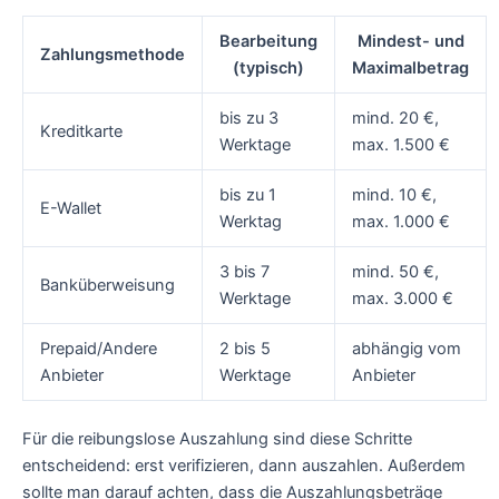
Bearbeitung
Mindest- und
Zahlungsmethode
(typisch)
Maximalbetrag
bis zu 3
mind. 20 €,
Kreditkarte
Werktage
max. 1.500 €
bis zu 1
mind. 10 €,
E-Wallet
Werktag
max. 1.000 €
3 bis 7
mind. 50 €,
Banküberweisung
Werktage
max. 3.000 €
Prepaid/Andere
2 bis 5
abhängig vom
Anbieter
Werktage
Anbieter
Für die reibungslose Auszahlung sind diese Schritte
entscheidend: erst verifizieren, dann auszahlen. Außerdem
sollte man darauf achten, dass die Auszahlungsbeträge