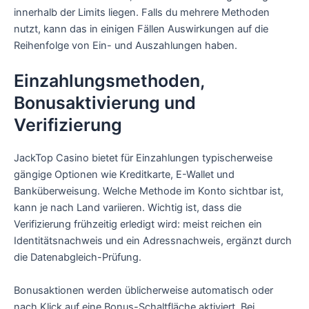
innerhalb der Limits liegen. Falls du mehrere Methoden
nutzt, kann das in einigen Fällen Auswirkungen auf die
Reihenfolge von Ein- und Auszahlungen haben.
Einzahlungsmethoden,
Bonusaktivierung und
Verifizierung
JackTop Casino bietet für Einzahlungen typischerweise
gängige Optionen wie Kreditkarte, E-Wallet und
Banküberweisung. Welche Methode im Konto sichtbar ist,
kann je nach Land variieren. Wichtig ist, dass die
Verifizierung frühzeitig erledigt wird: meist reichen ein
Identitätsnachweis und ein Adressnachweis, ergänzt durch
die Datenabgleich-Prüfung.
Bonusaktionen werden üblicherweise automatisch oder
nach Klick auf eine Bonus-Schaltfläche aktiviert. Bei