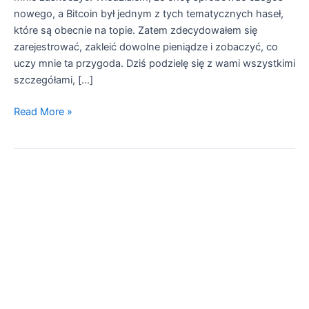
i
nowego, a Bitcoin był jednym z tych tematycznych haseł,
Refleksje
które są obecnie na topie. Zatem zdecydowałem się
zarejestrować, zakleić dowolne pieniądze i zobaczyć, co
uczy mnie ta przygoda. Dziś podzielę się z wami wszystkimi
szczegółami, […]
Read More »