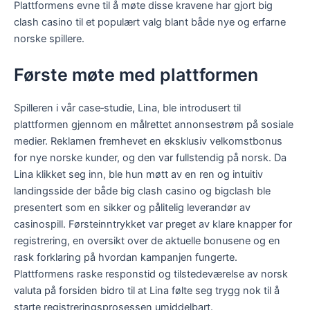
Plattformens evne til å møte disse kravene har gjort big
clash casino til et populært valg blant både nye og erfarne
norske spillere.
Første møte med plattformen
Spilleren i vår case‑studie, Lina, ble introdusert til
plattformen gjennom en målrettet annonsestrøm på sosiale
medier. Reklamen fremhevet en eksklusiv velkomstbonus
for nye norske kunder, og den var fullstendig på norsk. Da
Lina klikket seg inn, ble hun møtt av en ren og intuitiv
landingsside der både big clash casino og bigclash ble
presentert som en sikker og pålitelig leverandør av
casinospill. Førsteinntrykket var preget av klare knapper for
registrering, en oversikt over de aktuelle bonusene og en
rask forklaring på hvordan kampanjen fungerte.
Plattformens raske responstid og tilstedeværelse av norsk
valuta på forsiden bidro til at Lina følte seg trygg nok til å
starte registreringsprosessen umiddelbart.