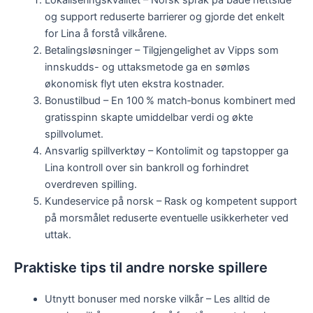
Lokaliseringskvalitet – Norsk språk på både nettside
og support reduserte barrierer og gjorde det enkelt
for Lina å forstå vilkårene.
Betalingsløsninger – Tilgjengelighet av Vipps som
innskudds- og uttaksmetode ga en sømløs
økonomisk flyt uten ekstra kostnader.
Bonustilbud – En 100 % match‑bonus kombinert med
gratisspinn skapte umiddelbar verdi og økte
spillvolumet.
Ansvarlig spillverktøy – Kontolimit og tapstopper ga
Lina kontroll over sin bankroll og forhindret
overdreven spilling.
Kundeservice på norsk – Rask og kompetent support
på morsmålet reduserte eventuelle usikkerheter ved
uttak.
Praktiske tips til andre norske spillere
Utnytt bonuser med norske vilkår – Les alltid de