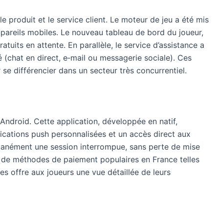
 produit et le service client. Le moteur de jeu a été mis
ppareils mobiles. Le nouveau tableau de bord du joueur,
uits en attente. En parallèle, le service d’assistance a
 (chat en direct, e‑mail ou messagerie sociale). Ces
 se différencier dans un secteur très concurrentiel.
 Android. Cette application, développée en natif,
ications push personnalisées et un accès direct aux
ntanément une session interrompue, sans perte de mise
rge de méthodes de paiement populaires en France telles
es offre aux joueurs une vue détaillée de leurs