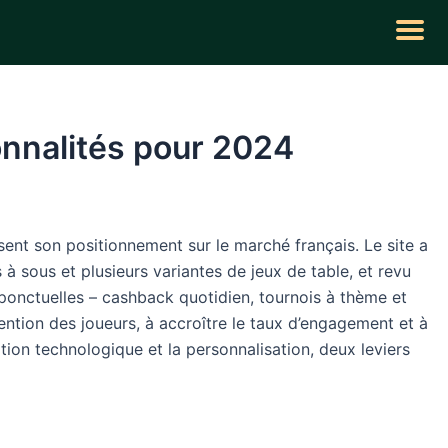
onnalités pour 2024
ssent son positionnement sur le marché français. Le site a
à sous et plusieurs variantes de jeux de table, et revu
 ponctuelles – cashback quotidien, tournois à thème et
ntion des joueurs, à accroître le taux d’engagement et à
tion technologique et la personnalisation, deux leviers