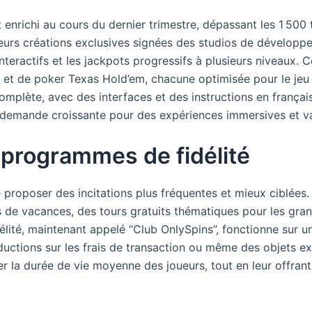
enrichi au cours du dernier trimestre, dépassant les 1 500 t
ieurs créations exclusives signées des studios de dévelop
nteractifs et les jackpots progressifs à plusieurs niveaux.
 et de poker Texas Hold’em, chacune optimisée pour le jeu 
mplète, avec des interfaces et des instructions en françai
la demande croissante pour des expériences immersives et va
 programmes de fidélité
 proposer des incitations plus fréquentes et mieux ciblées.
 de vacances, des tours gratuits thématiques pour les gran
élité, maintenant appelé “Club OnlySpins”, fonctionne sur 
ductions sur les frais de transaction ou même des objets e
r la durée de vie moyenne des joueurs, tout en leur offrant 