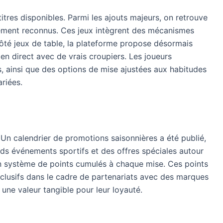
itres disponibles. Parmi les ajouts majeurs, on retrouve
pement reconnus. Ces jeux intègrent des mécanismes
 Côté jeux de table, la plateforme propose désormais
en direct avec de vrais croupiers. Les joueurs
s, ainsi que des options de mise ajustées aux habitudes
riées.
 Un calendrier de promotions saisonnières a été publié,
ds événements sportifs et des offres spéciales autour
un système de points cumulés à chaque mise. Ces points
xclusifs dans le cadre de partenariats avec des marques
une valeur tangible pour leur loyauté.