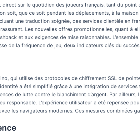
irect sur le quotidien des joueurs français, tant du point d
’on soit, que ce soit pendant les déplacements, à la maiso
incluant une traduction soignée, des services clientèle en f
 rassurant. Les nouvelles offres promotionnelles, quant à e
ashback et aux exigences de mise raisonnables. L’ensemble 
se de la fréquence de jeu, deux indicateurs clés du succès 
ino, qui utilise des protocoles de chiffrement SSL de point
identité a été simplifié grâce à une intégration de services 
ces de lutte contre le blanchiment d’argent. Par ailleurs, l
eu responsable. L’expérience utilisateur a été repensée pour
e avec les navigateurs modernes. Ces mesures combinées gara
ence