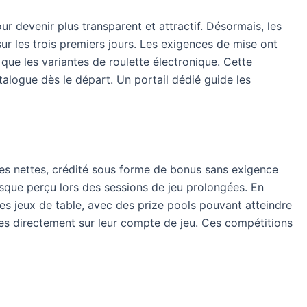
r devenir plus transparent et attractif. Désormais, les
ur les trois premiers jours. Les exigences de mise ont
 que les variantes de roulette électronique. Cette
talogue dès le départ. Un portail dédié guide les
es nettes, crédité sous forme de bonus sans exigence
risque perçu lors des sessions de jeu prolongées. En
des jeux de table, avec des prize pools pouvant atteindre
nses directement sur leur compte de jeu. Ces compétitions