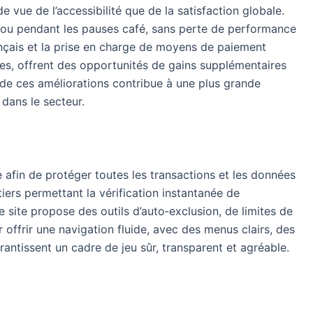
e vue de l’accessibilité que de la satisfaction globale.
n ou pendant les pauses café, sans perte de performance
rançais et la prise en charge de moyens de paiement
lles, offrent des opportunités de gains supplémentaires
de ces améliorations contribue à une plus grande
dans le secteur.
e afin de protéger toutes les transactions et les données
tiers permettant la vérification instantanée de
e site propose des outils d’auto‑exclusion, de limites de
 offrir une navigation fluide, avec des menus clairs, des
ntissent un cadre de jeu sûr, transparent et agréable.