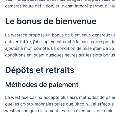
caméras haute définition, et le chat intégré permet d’int
Le bonus de bienvenue
Le westace propose un bonus de bienvenue généreux : 1
activer l’offre, j’ai simplement coché la case correspon
ajoutés à mon compte. La condition de mise était de 35 fo
conditions en jouant quelques heures sur les slots bonus,
Dépôts et retraits
Méthodes de paiement
Le west ace casino accepte plusieurs méthodes de paiemen
que les crypto‑monnaies telles que Bitcoin. J’ai effectu
westace indique clairement les frais éventuels, qui éta