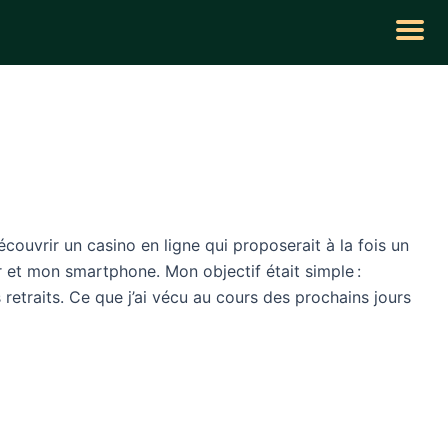
couvrir un casino en ligne qui proposerait à la fois un
r et mon smartphone. Mon objectif était simple :
s retraits. Ce que j’ai vécu au cours des prochains jours