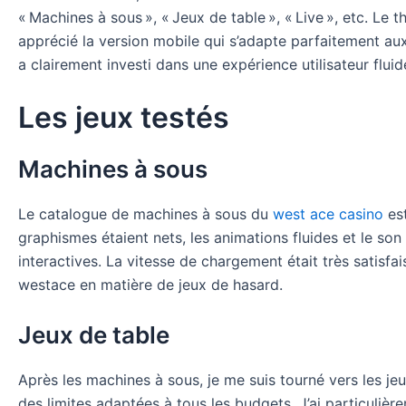
« Machines à sous », « Jeux de table », « Live », etc. L
apprécié la version mobile qui s’adapte parfaitement a
a clairement investi dans une expérience utilisateur fluid
Les jeux testés
Machines à sous
Le catalogue de machines à sous du
west ace casino
est
graphismes étaient nets, les animations fluides et le son 
interactives. La vitesse de chargement était très satisfai
westace en matière de jeux de hasard.
Jeux de table
Après les machines à sous, je me suis tourné vers les jeu
des limites adaptées à tous les budgets. J’ai particulière