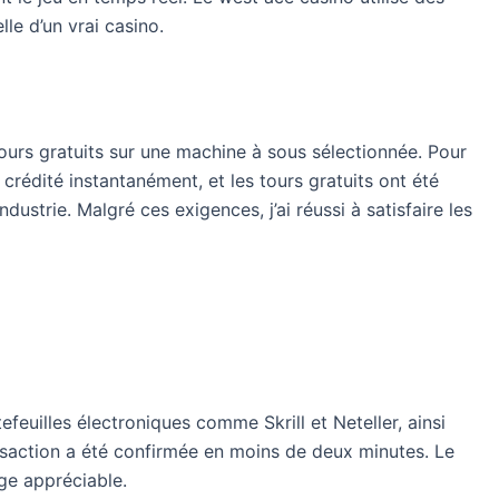
le d’un vrai casino.
rs gratuits sur une machine à sous sélectionnée. Pour
crédité instantanément, et les tours gratuits ont été
ustrie. Malgré ces exigences, j’ai réussi à satisfaire les
euilles électroniques comme Skrill et Neteller, ainsi
ansaction a été confirmée en moins de deux minutes. Le
ge appréciable.