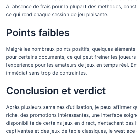
à l’absence de frais pour la plupart des méthodes, constit
ce qui rend chaque session de jeu plaisante.
Points faibles
Malgré les nombreux points positifs, quelques éléments m
pour certains documents, ce qui peut freiner les joueurs 
l’expérience pour les amateurs de jeux en temps réel. En
immédiat sans trop de contraintes.
Conclusion et verdict
Après plusieurs semaines d’utilisation, je peux affirmer
riche, des promotions intéressantes, une interface soignée
disponibilité de certains jeux en direct, n’entachent pa
captivantes et des jeux de table classiques, le west ace 