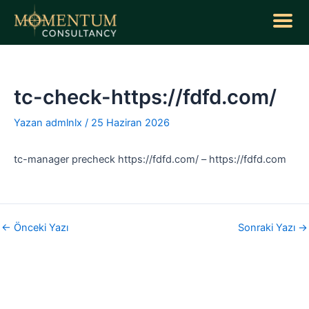
İçeriğe
atla
Yazı
dolaşımı
tc-check-https://fdfd.com/
Yazan
admlnlx
/
25 Haziran 2026
tc-manager precheck https://fdfd.com/ – https://fdfd.com
←
Önceki Yazı
Sonraki Yazı
→